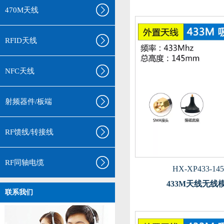
470M天线
RFID天线
NFC天线
射频器件/板端
RF馈线/转接线
RF同轴电缆
HX-XP433-145
433M天线无线
联系我们