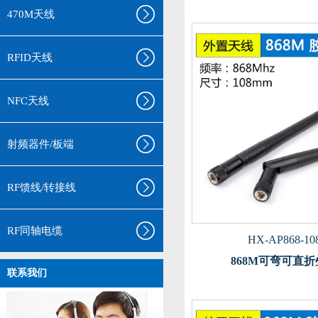
470M天线
RFID天线
NFC天线
射频器件/板端
RF馈线/转接线
RF同轴电缆
HX-AP868-10
868M可弯可直
联系我们