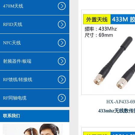
470M天线
RFID天线
NFC天线
射频器件/板端
RF馈线/转接线
RF同轴电缆
HX-AP433-69
433mhz无线数
联系我们