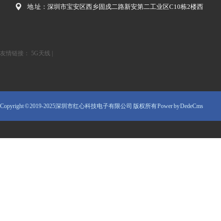
地 址：深圳市宝安区西乡固戍二路新安第二工业区C10栋2楼西
友情链接：
5G天线
|
Copyright © 2019-2025深圳市红心科技电子有限公司 版权所有
Power by DedeCms