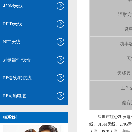
470M天线
辐射方向 
RFID天线
馈电
NFC天线
功率容量
天
射频器件/板端
天线尺寸（
RF馈线/转接线
工作温
RF同轴电缆
储存温
aa
深圳市红心科技电子
联系我们
线、915M天线、2.4G
天线、PCB天线、弹