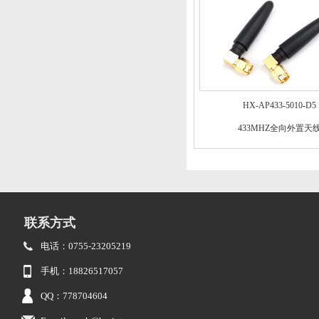
HX-AP433-5010-D5
433MHZ全向外置天
联系方式
电话：0755-23205219
手机：18826517057
QQ：778704604