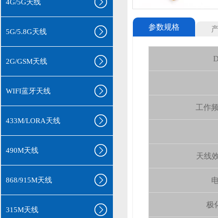
4G/5G天线
参数规格
5G/5.8G天线
D
2G/GSM天线
WIFI蓝牙天线
工作频率(
433M/LORA天线
490M天线
天线效率 
868/915M天线
电
极化
315M天线