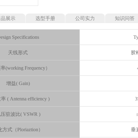
产品展示
选型手册
公司实力
知识问答
esign Specifications
Ty
天线形式
胶
working Frequency）
增益( Gain)
( Antenna efficiency )
3
压驻波比( VSWR )
方式（Ploriaztion）
垂