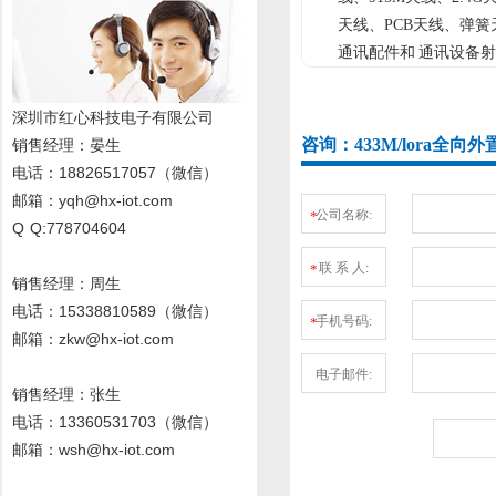
天线、PCB天线、弹
通讯配件和 通讯设备射
深圳市红心科技电子有限公司
咨询：433M/lora全
销售经理
：晏生
电话：18826517057（微信）
邮箱：yqh@hx-iot.com
公司名称:
*
Q Q:778704604
联 系 人:
*
销售经理：周生
电话
：15338810589
（微信）
手机号码:
*
邮箱：zkw@hx-iot.com
电子邮件:
销售经理：张生
电话
：13360531703
（微信）
邮箱：wsh@hx-iot.com