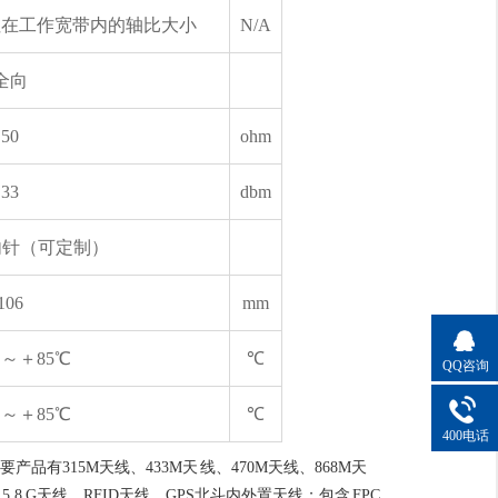
注在工作宽带内的轴比大小
N/A
全向
50
ohm
33
dbm
内针（可定制）
106
mm
℃～＋85℃
℃
QQ咨询
℃～＋85℃
℃
400电话
315M天线、433M天 线、470M天线、868M天
5.8 G天线、RFID天线、GPS北斗内外置天线；包含 FPC