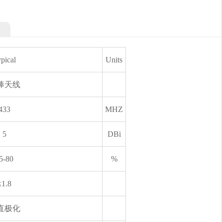
pical
Units
棒天线
433
MHZ
5
DBi
5-80
%
≤1.8
直极化