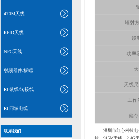
轴
470M天线
辐射方向 
RFID天线
馈电
NFC天线
功率容量
天
射频器件/板端
天线尺寸（
RF馈线/转接线
工作温
RF同轴电缆
储存温
aa
深圳市红心科技电子
联系我们
线、915M天线、2.4G