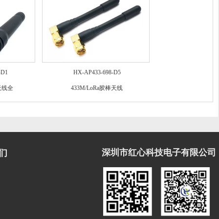
-D1
HX-AP433-698-D5
天线全
433M/LoRa胶棒天线
深圳市红心科技电子有限公司
们