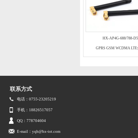
HX-AP4G-688/788-D5
GPRS GSM WCDMA LT
联系方式
电话：0755-23205219
手机：18826517057
QQ：778704604
E-mail：yqh@hx-iot.com