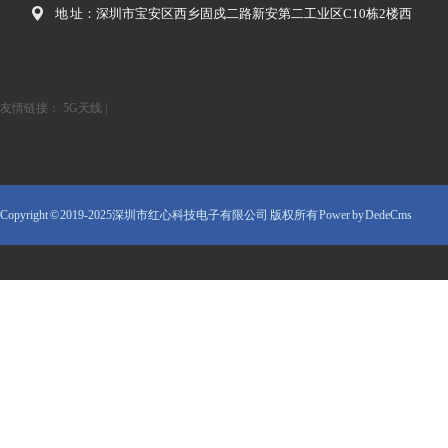
地 址：深圳市宝安区西乡固戍二路新安第二工业区C10栋2楼西
友情链接：
5G天线
|
Copyright © 2019-2025深圳市红心科技电子有限公司 版权所有
Power by DedeCms