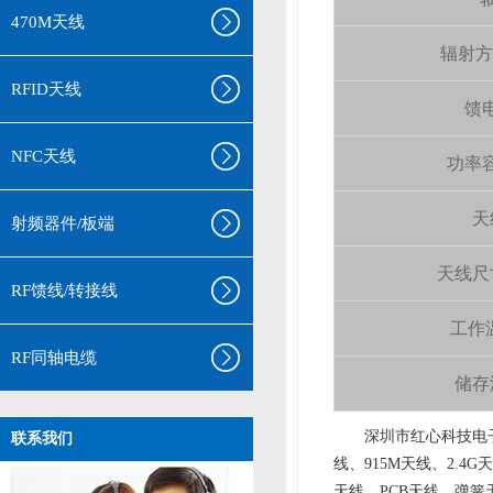
470M天线
辐射方向 
RFID天线
馈电
NFC天线
功率容量
天
射频器件/板端
天线尺寸（
RF馈线/转接线
工作温
RF同轴电缆
储存温
aa
深圳市红心科技电子
联系我们
线、915M天线、2.4G
天线、PCB天线、弹