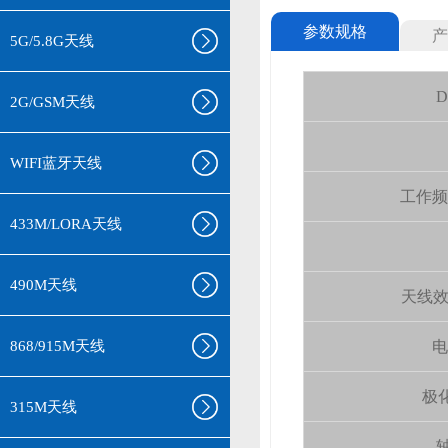
参数规格
产
5G/5.8G天线
D
2G/GSM天线
WIFI蓝牙天线
工作频率(
433M/LORA天线
490M天线
天线效率 (
868/915M天线
电
极化
315M天线
轴