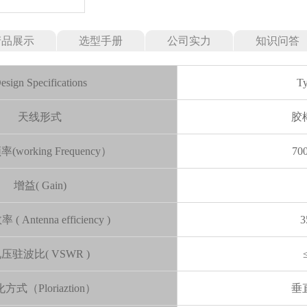
产品展示
选型手册
公司实力
知识问答
esign Specifications
Ty
天线形式
胶
working Frequency）
70
增益( Gain)
( Antenna efficiency )
3
压驻波比( VSWR )
方式（Ploriaztion）
垂