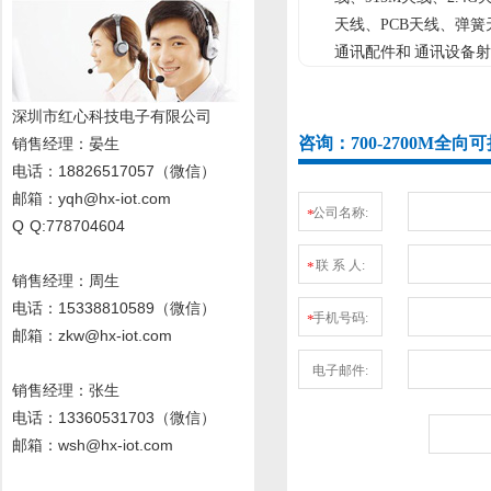
天线、PCB天线、弹
通讯配件和 通讯设备射
深圳市红心科技电子有限公司
咨询：700-2700M全
销售经理
：晏生
电话：18826517057（微信）
邮箱：yqh@hx-iot.com
公司名称:
*
Q Q:778704604
联 系 人:
*
销售经理：周生
电话
：15338810589
（微信）
手机号码:
*
邮箱：zkw@hx-iot.com
电子邮件:
销售经理：张生
电话
：13360531703
（微信）
邮箱：wsh@hx-iot.com