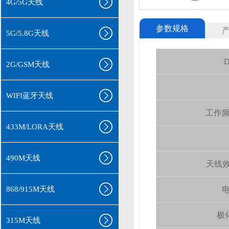
4G/5G天线
参数规格
5G/5.8G天线
D
2G/GSM天线
WIFI蓝牙天线
工作频率(
433M/LORA天线
490M天线
天线效率 
868/915M天线
电
极化
315M天线