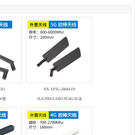
-D1
HX-AP5G-20044-D1
段外置
3G/GPRS/GSM/LTE/4G/5G全