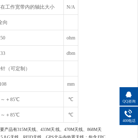
注在工作宽带内的轴比大小
N/A
全向
50
ohm
33
dbm
内针（可定制）
108
mm
℃～＋85℃
℃
QQ咨询
℃～＋85℃
℃
400电话
315M天线、433M天 线、470M天线、868M天
5.8 G天线、RFID天线、GPS北斗内外置天线；包含 FPC