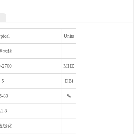
pical
Units
棒天线
0-2700
MHZ
5
DBi
5-80
%
≤1.8
直极化