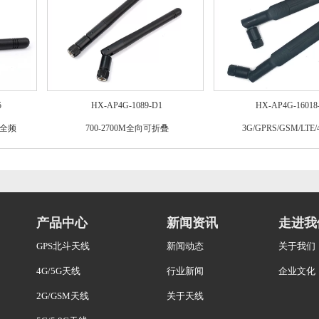
5
HX-AP4G-1089-D1
HX-AP4G-16018
E全频
700-2700M全向可折叠
3G/GPRS/GSM/LTE
产品中心
新闻资讯
走进我
GPS北斗天线
新闻动态
关于我们
4G/5G天线
行业新闻
企业文化
2G/GSM天线
关于天线