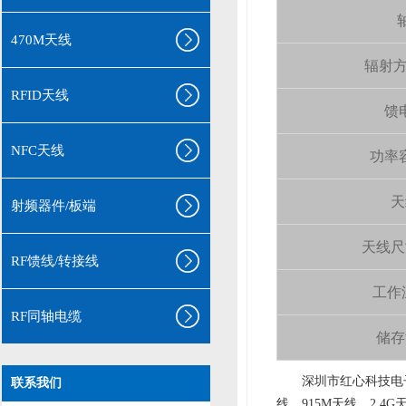
轴
470M天线
辐射方向 
RFID天线
馈电
NFC天线
功率容量
天
射频器件/板端
天线尺寸（
RF馈线/转接线
工作温
RF同轴电缆
储存温
aa
深圳市红心科技电子
联系我们
线、915M天线、2.4G