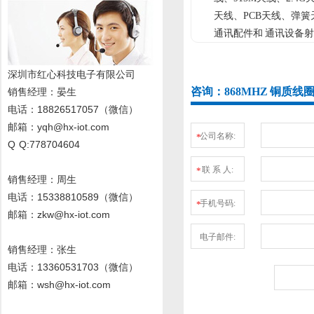
天线、PCB天线、弹
通讯配件和 通讯设备射
深圳市红心科技电子有限公司
咨询：868MHZ 铜质线
销售经理
：晏生
电话：18826517057（微信）
邮箱：yqh@hx-iot.com
公司名称:
*
Q Q:778704604
联 系 人:
*
销售经理：周生
电话
：15338810589
（微信）
手机号码:
*
邮箱：zkw@hx-iot.com
电子邮件:
销售经理：张生
电话
：13360531703
（微信）
邮箱：wsh@hx-iot.com