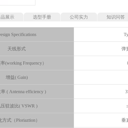
产品展示
选型手册
公司实力
知识问答
esign Specifications
Ty
天线形式
弹
working Frequency）
增益( Gain)
( Antenna efficiency )
3
压驻波比( VSWR )
方式（Ploriaztion）
垂