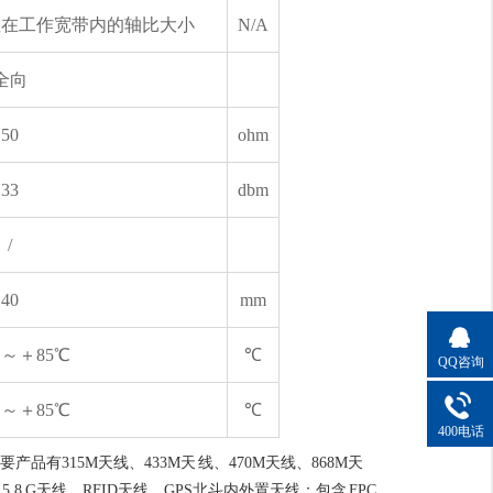
注在工作宽带内的轴比大小
N/A
全向
50
ohm
33
dbm
/
40
mm
℃～＋85℃
℃
QQ咨询
℃～＋85℃
℃
400电话
315M天线、433M天 线、470M天线、868M天
5.8 G天线、RFID天线、GPS北斗内外置天线；包含 FPC