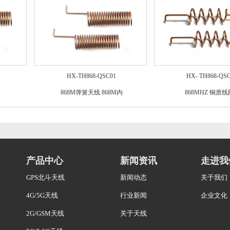
HX-TH868-QSC01
HX- TH868-QS
868M弹簧天线 868M内
868MHZ 铜质线
产品中心
新闻资讯
走进我
GPS北斗天线
新闻动态
关于我们
4G/5G天线
行业新闻
企业文化
2G/GSM天线
关于天线