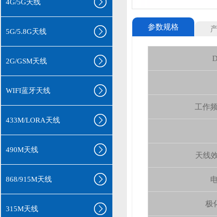
4G/5G天线
参数规格
5G/5.8G天线
D
2G/GSM天线
WIFI蓝牙天线
工作频率(
433M/LORA天线
490M天线
天线效率 
868/915M天线
电
极化
315M天线