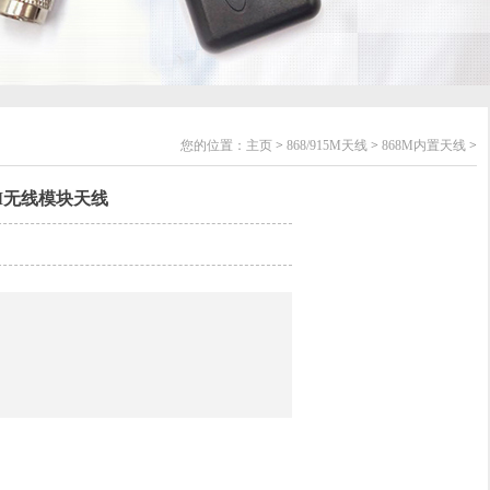
您的位置：
主页
>
868/915M天线
>
868M内置天线
>
BI无线模块天线