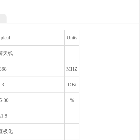
pical
Units
簧天线
868
MHZ
3
DBi
5-80
%
≤1.8
直极化