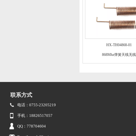
HX-TH04868-01
868Mhz弹簧天线无线
联系方式
电话：0755-23205219
手机：18826517057
QQ：778704604