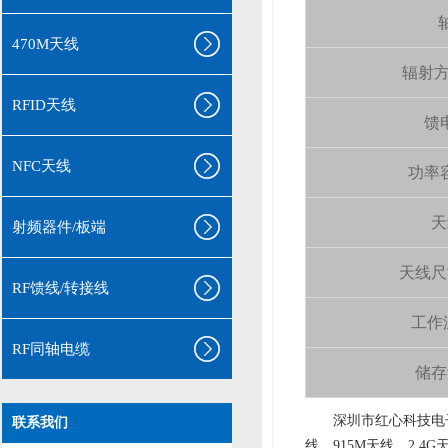
轴
470M天线
辐射方向 
RFID天线
馈电
NFC天线
功率容量
天
射频器件/板端
天线尺寸（
RF馈线/转接线
工作温
RF同轴电缆
储存温
aa
深圳市红心科技电子
联系我们
线、915M天线、2.4G