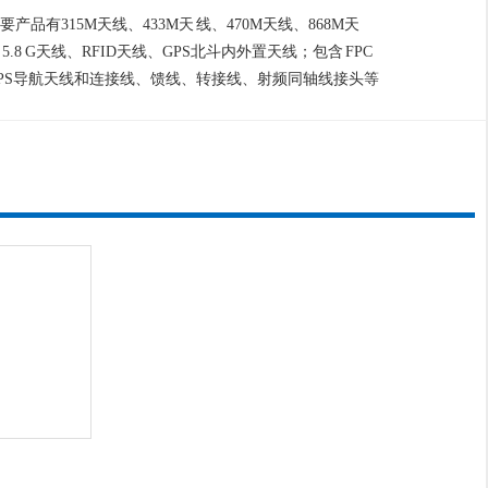
315M天线、433M天 线、470M天线、868M天
5.8 G天线、RFID天线、GPS北斗内外置天线；包含 FPC
GPS导航天线和连接线、馈线、转接线、射频同轴线接头等