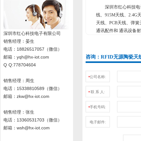
深圳市红心科技电子
线、915M天线、2.4G
天线、PCB天线、弹
通讯配件和 通讯设备射
深圳市红心科技电子有限公司
销售经理
：晏生
电话：18826517057（微信）
咨询：RFID无源陶瓷天线
邮箱：yqh@hx-iot.com
Q Q:778704604
公司名称:
*
销售经理：周生
电话
：15338810589
（微信）
联 系 人:
*
邮箱：zkw@hx-iot.com
手机号码:
*
销售经理：张生
电话
：13360531703
（微信）
电子邮件:
邮箱：wsh@hx-iot.com