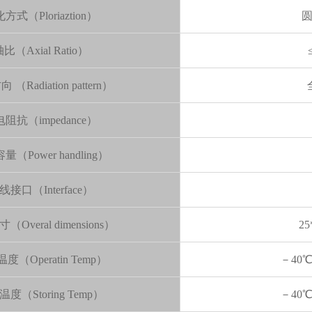
方式（Ploriaztion）
比（Axial Ratio）
（Radiation pattern）
阻抗（impedance）
（Power handling）
线接口（Interface）
Overal dimensions）
25
度（Operatin Temp）
－40
度（Storing Temp）
－40