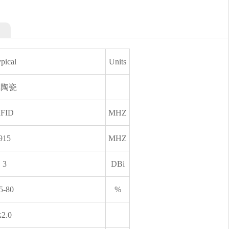
pical
Units
单陶瓷
FID
MHZ
915
MHZ
3
DBi
5-80
%
≤2.0