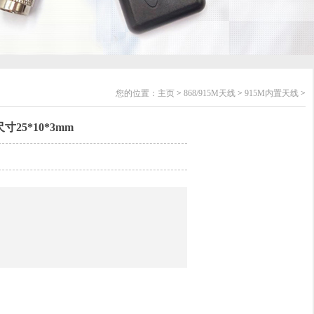
您的位置：
主页
>
868/915M天线
>
915M内置天线
>
25*10*3mm