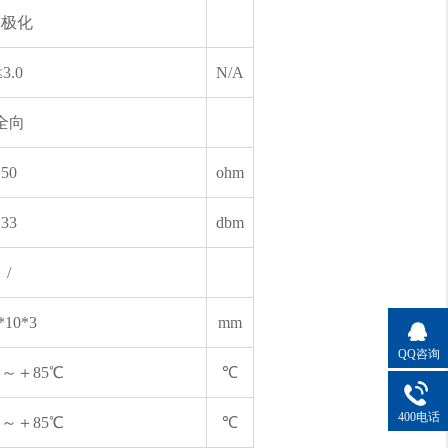
圆极化
≤3.0
N/A
全向
50
ohm
33
dbm
/
*10*3
mm
QQ咨询
℃～＋85℃
℃
400电话
℃～＋85℃
℃