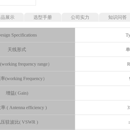
产品展示
选型手册
公司实力
知识问答
esign Specifications
Ty
天线形式
rking frequency range）
R
working Frequency）
增益( Gain)
( Antenna efficiency )
3
压驻波比( VSWR )