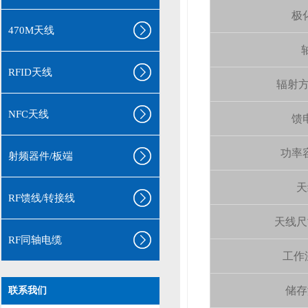
极化
470M天线
轴
RFID天线
辐射方向 
NFC天线
馈电
功率容量
射频器件/板端
天
RF馈线/转接线
天线尺寸（
RF同轴电缆
工作温
aa
储存温
联系我们