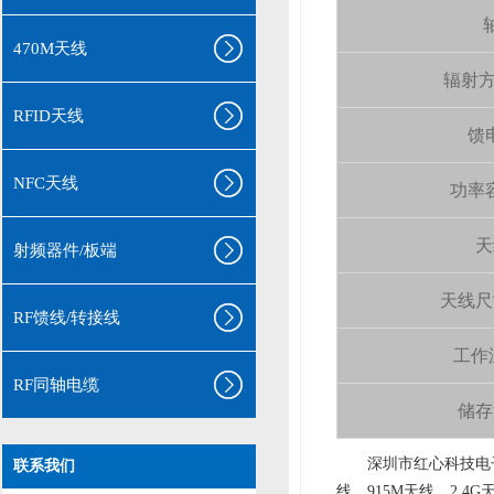
轴
470M天线
辐射方向 
RFID天线
馈电
NFC天线
功率容量
天
射频器件/板端
天线尺寸（
RF馈线/转接线
工作温
RF同轴电缆
储存温
aa
深圳市红心科技电子
联系我们
线、915M天线、2.4G