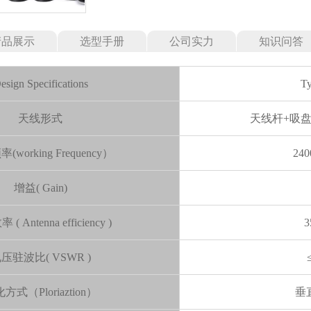
产品展示
选型手册
公司实力
知识问答
esign Specifications
Ty
天线形式
天线杆+吸盘
working Frequency）
240
增益( Gain)
( Antenna efficiency )
3
压驻波比( VSWR )
方式（Ploriaztion）
垂