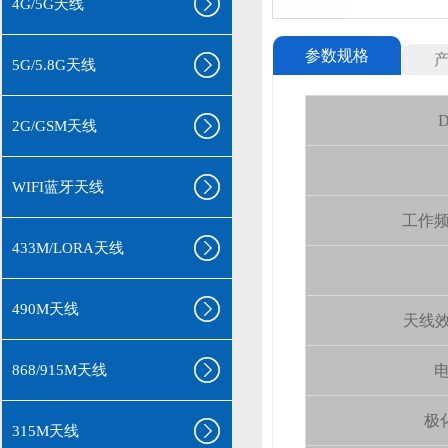
4G/5G天线
参数规格
5G/5.8G天线
D
2G/GSM天线
WIFI蓝牙天线
工作频率(
433M/LORA天线
490M天线
天线效率 
868/915M天线
电
极化
315M天线