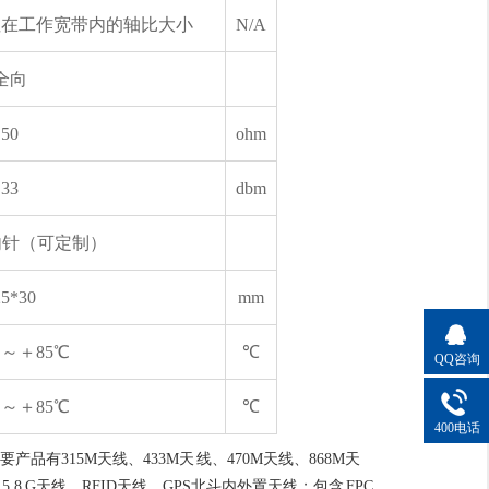
注在工作宽带内的轴比大小
N/A
全向
50
ohm
33
dbm
内针（可定制）
25*30
mm
℃～＋85℃
℃
QQ咨询
℃～＋85℃
℃
400电话
315M天线、433M天 线、470M天线、868M天
5.8 G天线、RFID天线、GPS北斗内外置天线；包含 FPC