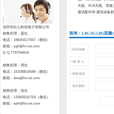
天线、PCB天线、弹
通讯配件和 通讯设备
深圳市红心科技电子有限公司
咨询：2.4G 5G 5.8
销售经理
：晏生
电话：18826517057（微信）
邮箱：yqh@hx-iot.com
公司名称:
*
Q Q:778704604
联 系 人:
*
销售经理：周生
电话
：15338810589
（微信）
手机号码:
*
邮箱：zkw@hx-iot.com
电子邮件:
销售经理：张生
电话
：13360531703
（微信）
邮箱：wsh@hx-iot.com