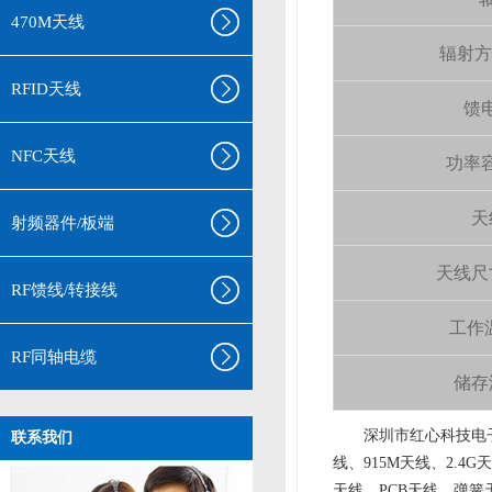
470M天线
辐射方向 
RFID天线
馈电
NFC天线
功率容量
天
射频器件/板端
天线尺寸（
RF馈线/转接线
工作温
RF同轴电缆
储存温
aa
深圳市红心科技电子
联系我们
线、915M天线、2.4G
天线、PCB天线、弹