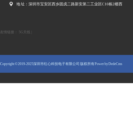
地 址：深圳市宝安区西乡固戍二路新安第二工业区C10栋2楼西
友情链接：
5G天线
|
Copyright © 2019-2025深圳市红心科技电子有限公司 版权所有
Power by DedeCms