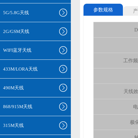
参数规格
产
5G/5.8G天线
D
2G/GSM天线
WIFI蓝牙天线
工作频率(
433M/LORA天线
490M天线
天线效率 (
868/915M天线
电
极化
315M天线
轴