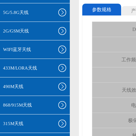
参数规格
产
5G/5.8G天线
D
2G/GSM天线
WIFI蓝牙天线
工作频率(
433M/LORA天线
490M天线
天线效率 (
868/915M天线
电
极化
315M天线
轴