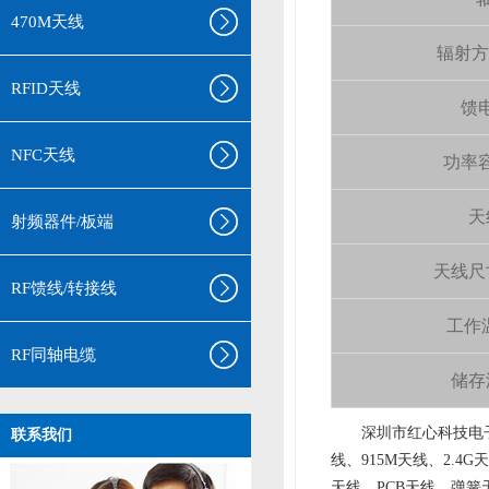
470M天线
辐射方向 
RFID天线
馈电
NFC天线
功率容量
天
射频器件/板端
天线尺寸（
RF馈线/转接线
工作温
RF同轴电缆
储存温
aa
深圳市红心科技电子
联系我们
线、915M天线、2.4G
天线、PCB天线、弹