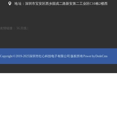
地 址：深圳市宝安区西乡固戍二路新安第二工业区C10栋2楼西
友情链接：
5G天线
|
Copyright © 2019-2025深圳市红心科技电子有限公司 版权所有
Power by DedeCms