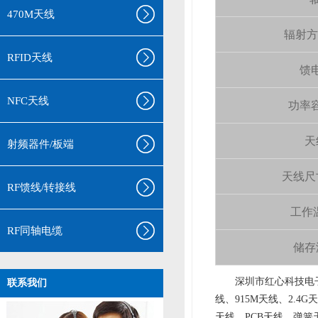
470M天线
辐射方向 
RFID天线
馈电
NFC天线
功率容量
天
射频器件/板端
天线尺寸（
RF馈线/转接线
工作温
RF同轴电缆
储存温
aa
深圳市红心科技电子
联系我们
线、915M天线、2.4G
天线、PCB天线、弹