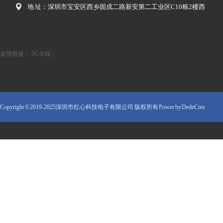
地 址：深圳市宝安区西乡固戍二路新安第二工业区C10栋2楼西
友情链接：
5G天线
|
Copyright © 2019-2025深圳市红心科技电子有限公司 版权所有
Power by DedeCms