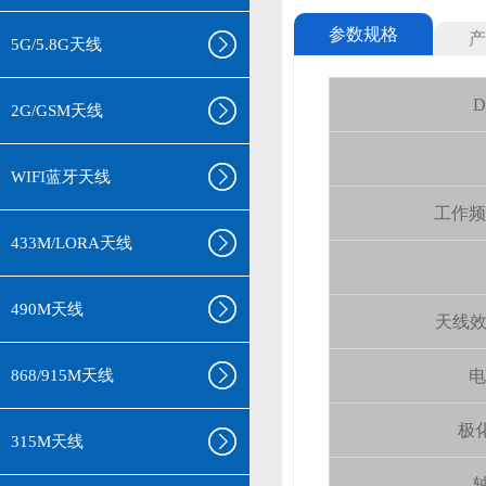
参数规格
产
5G/5.8G天线
D
2G/GSM天线
WIFI蓝牙天线
工作频率(
433M/LORA天线
490M天线
天线效率 (
868/915M天线
电
极化
315M天线
轴