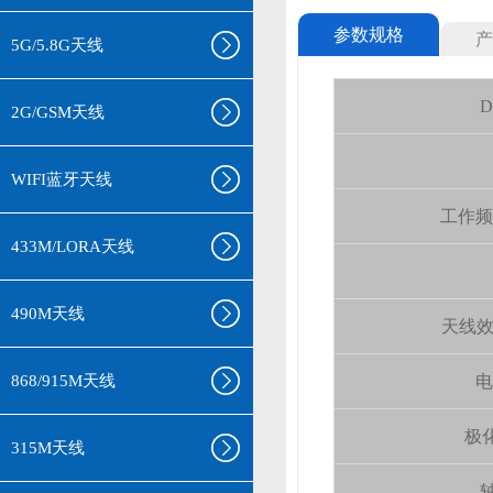
参数规格
产
5G/5.8G天线
D
2G/GSM天线
WIFI蓝牙天线
工作频率(
433M/LORA天线
490M天线
天线效率 (
868/915M天线
电
极化
315M天线
轴