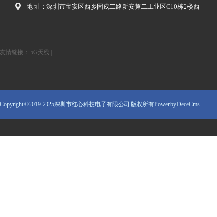
地 址：深圳市宝安区西乡固戍二路新安第二工业区C10栋2楼西
友情链接：
5G天线
|
Copyright © 2019-2025深圳市红心科技电子有限公司 版权所有
Power by DedeCms