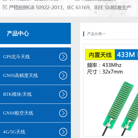
产品中心
产品分类一
GPS北斗天线
GNSS高精度天线
RTK模块/天线
GNSS航空天线
4G/5G天线