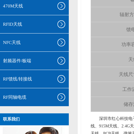
470M天线
辐射方向 
RFID天线
馈电
NFC天线
功率容量
天
射频器件/板端
天线尺寸（
RF馈线/转接线
工作温
RF同轴电缆
储存温
aa
深圳市红心科技电子
联系我们
线、915M天线、2.4G
天线、PCB天线、弹