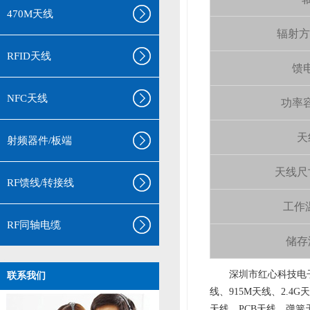
470M天线
辐射方向 
RFID天线
馈电
NFC天线
功率容量
天
射频器件/板端
天线尺寸（
RF馈线/转接线
工作温
RF同轴电缆
储存温
aa
深圳市红心科技电子
联系我们
线、915M天线、2.4G
天线、PCB天线、弹