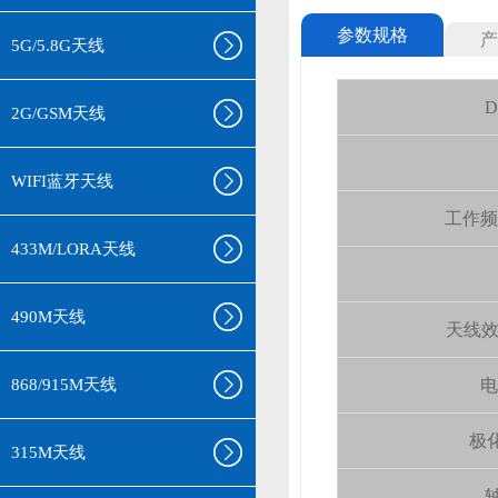
参数规格
产
5G/5.8G天线
D
2G/GSM天线
WIFI蓝牙天线
工作频率(
433M/LORA天线
490M天线
天线效率 (
868/915M天线
电
极化
315M天线
轴