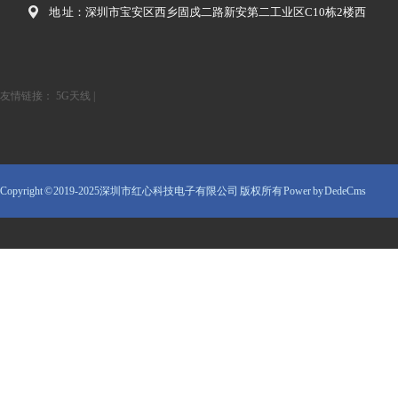
地 址：深圳市宝安区西乡固戍二路新安第二工业区C10栋2楼西
友情链接：
5G天线
|
Copyright © 2019-2025深圳市红心科技电子有限公司 版权所有
Power by DedeCms