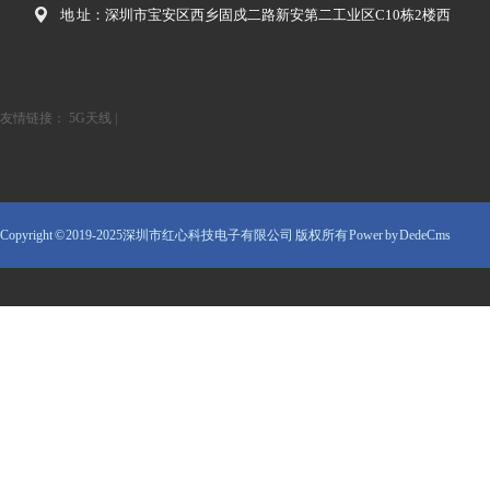
地 址：深圳市宝安区西乡固戍二路新安第二工业区C10栋2楼西
友情链接：
5G天线
|
Copyright © 2019-2025深圳市红心科技电子有限公司 版权所有
Power by DedeCms