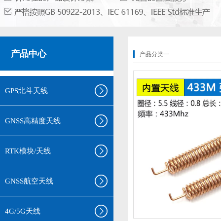
产品中心
产品分类一
GPS北斗天线
GNSS高精度天线
RTK模块/天线
GNSS航空天线
4G/5G天线