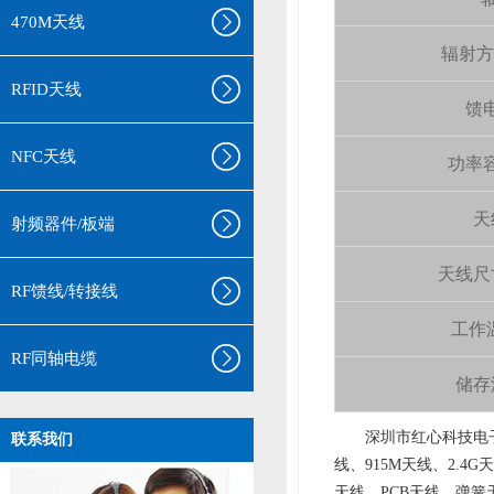
470M天线
辐射方向 
RFID天线
馈电
NFC天线
功率容量
天
射频器件/板端
天线尺寸（
RF馈线/转接线
工作温
RF同轴电缆
储存温
aa
深圳市红心科技电子
联系我们
线、915M天线、2.4G
天线、PCB天线、弹