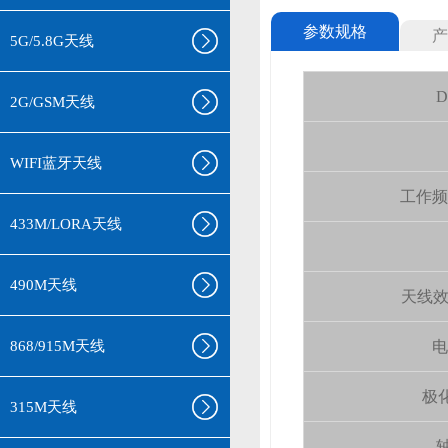
参数规格
产
5G/5.8G天线
D
2G/GSM天线
WIFI蓝牙天线
工作频率(
433M/LORA天线
490M天线
天线效率 (
868/915M天线
电
极化
315M天线
轴