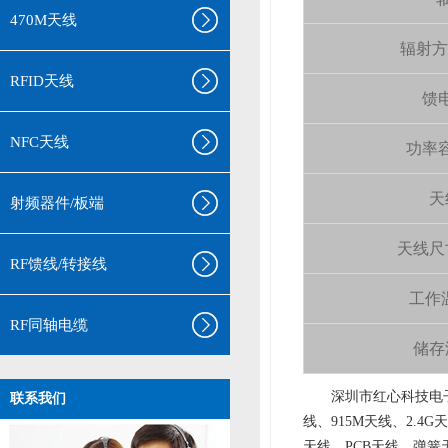
470M天线
辐射方向 
RFID天线
馈电
NFC天线
功率容量
天
射频器件/板端
天线尺寸（
RF馈线/转接线
工作温
RF同轴电缆
储存温
aa
深圳市红心科技电子
联系我们
线、915M天线、2.4G
天线、PCB天线、弹