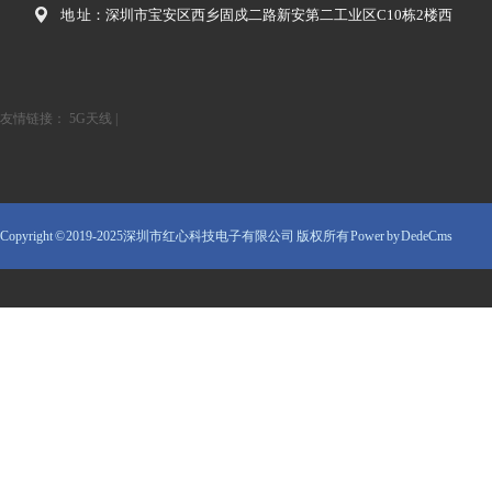
地 址：深圳市宝安区西乡固戍二路新安第二工业区C10栋2楼西
友情链接：
5G天线
|
Copyright © 2019-2025深圳市红心科技电子有限公司 版权所有
Power by DedeCms