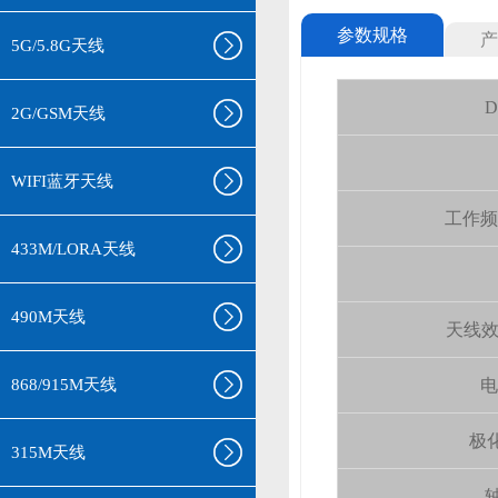
参数规格
产
5G/5.8G天线
D
2G/GSM天线
WIFI蓝牙天线
工作频率(
433M/LORA天线
490M天线
天线效率 (
868/915M天线
电
极化
315M天线
轴