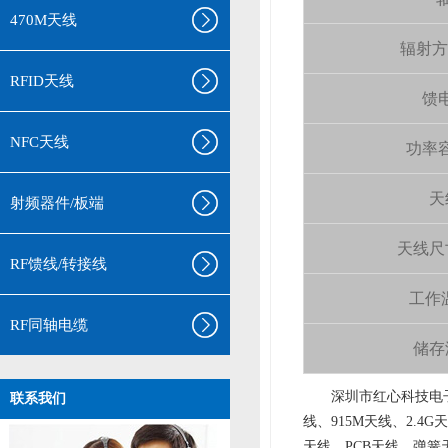
470M天线
辐射方向 
RFID天线
馈电
NFC天线
功率容量
天
射频器件/板端
天线尺寸（
RF馈线/转接线
工作温
RF同轴电缆
储存温
aa
深圳市红心科技电子
联系我们
线、915M天线、2.4G
天线、PCB天线、弹