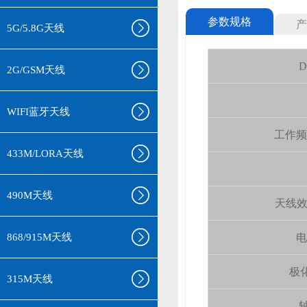
参数规格
产
5G/5.8G天线
D
2G/GSM天线
WIFI蓝牙天线
工作频率(
433M/LORA天线
490M天线
天线效率 (
868/915M天线
电
极化
315M天线
轴