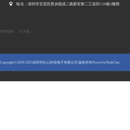
地 址：深圳市宝安区西乡固戍二路新安第二工业区C10栋2楼西
友情链接：
5G天线
|
Copyright © 2019-2025深圳市红心科技电子有限公司 版权所有
Power by DedeCms