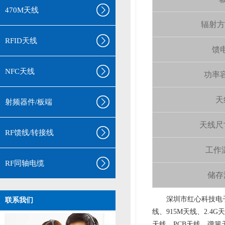
470M天线
辐射方向 
RFID天线
馈电
NFC天线
功率容量
天
射频器件/板端
天线尺寸（
RF馈线/转接线
工作温
RF同轴电缆
储存温
aa
深圳市红心科技电子
联系我们
线、915M天线、2.4G
天线、PCB天线、弹