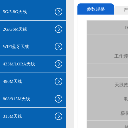
参数规格
产
5G/5.8G天线
D
2G/GSM天线
WIFI蓝牙天线
工作频率(
433M/LORA天线
490M天线
天线效率 (
868/915M天线
电
极化
315M天线
轴