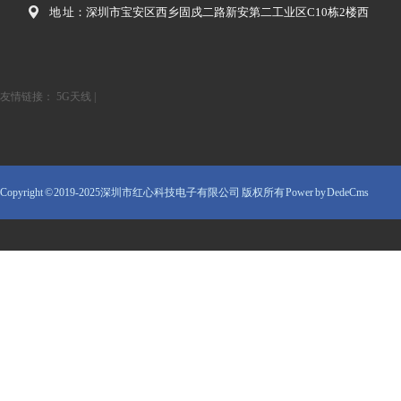
地 址：深圳市宝安区西乡固戍二路新安第二工业区C10栋2楼西
友情链接：
5G天线
|
Copyright © 2019-2025深圳市红心科技电子有限公司 版权所有
Power by DedeCms