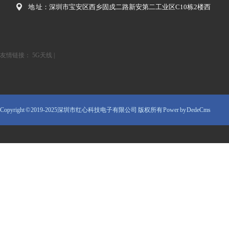
地 址：深圳市宝安区西乡固戍二路新安第二工业区C10栋2楼西
友情链接：
5G天线
|
Copyright © 2019-2025深圳市红心科技电子有限公司 版权所有
Power by DedeCms