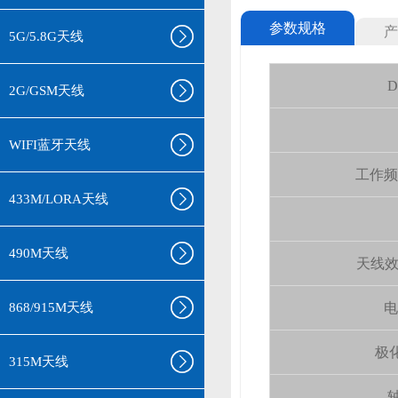
参数规格
产
5G/5.8G天线
D
2G/GSM天线
WIFI蓝牙天线
工作频率(
433M/LORA天线
490M天线
天线效率 (
868/915M天线
电
极化
315M天线
轴