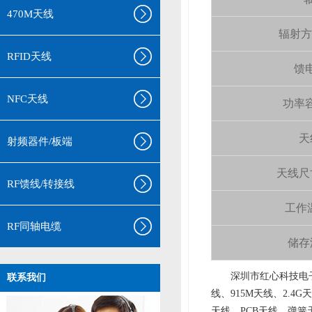
470M天线
辐射方向 
RFID天线
馈电
NFC天线
功率容量
天
射频器件/板端
天线尺寸（
RF馈线/转接线
工作温
RF同轴电缆
储存温
aa
深圳市红心科技电子
联系我们
线、915M天线、2.4G
天线、PCB天线、弹