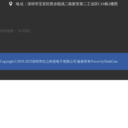
地 址：深圳市宝安区西乡固戍二路新安第二工业区C10栋2楼西
友情链接：
5G天线
|
Copyright © 2019-2025深圳市红心科技电子有限公司 版权所有
Power by DedeCms