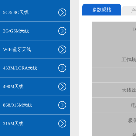
参数规格
产
5G/5.8G天线
D
2G/GSM天线
WIFI蓝牙天线
工作频率(
433M/LORA天线
490M天线
天线效率 (
868/915M天线
电
极化
315M天线
轴