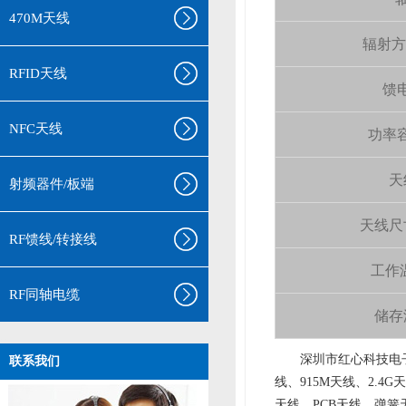
470M天线
辐射方向 
RFID天线
馈电
NFC天线
功率容量
天
射频器件/板端
天线尺寸（
RF馈线/转接线
工作温
RF同轴电缆
储存温
aa
深圳市红心科技电子
联系我们
线、915M天线、2.4G
天线、PCB天线、弹