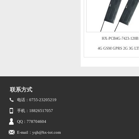
HX-PCB4G-7423-120B
4G GSM GPRS 2G 3G L
联系方式
电话：0755-23205219
手机：18826517057
QQ：778704604
E-mail：yqh@hx-iot.com