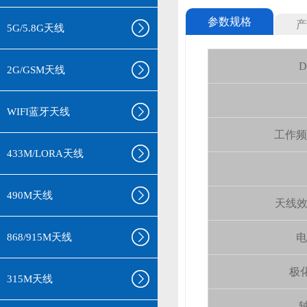
参数规格
产
5G/5.8G天线
D
2G/GSM天线
WIFI蓝牙天线
工作频率(
433M/LORA天线
490M天线
天线效率 (
868/915M天线
电
极化
315M天线
轴