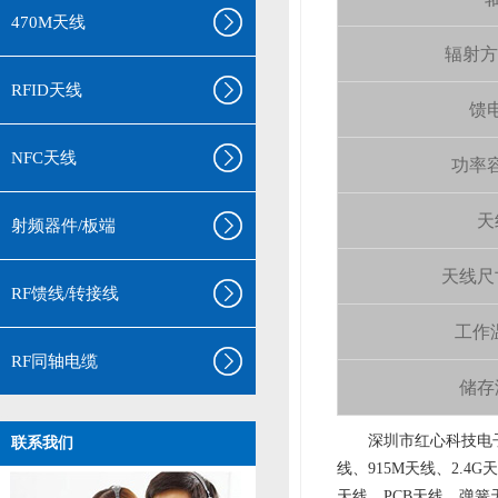
470M天线
辐射方向 
RFID天线
馈电
NFC天线
功率容量
天
射频器件/板端
天线尺寸（
RF馈线/转接线
工作温
RF同轴电缆
储存温
aa
深圳市红心科技电子
联系我们
线、915M天线、2.4G
天线、PCB天线、弹