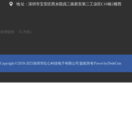
地 址：深圳市宝安区西乡固戍二路新安第二工业区C10栋2楼西
友情链接：
5G天线
|
Copyright © 2019-2025深圳市红心科技电子有限公司 版权所有
Power by DedeCms