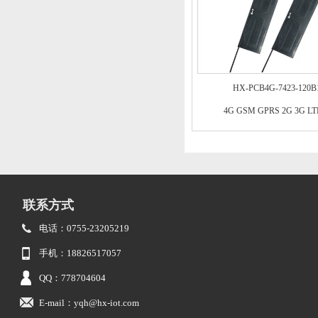
HX-PCB4G-7423-120B
4G GSM GPRS 2G 3G L
联系方式
电话：0755-23205219
手机：18826517057
QQ：778704604
E-mail：yqh@hx-iot.com