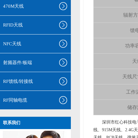
470M天线
辐射方向 
RFID天线
馈电
NFC天线
功率容量
天
射频器件/板端
天线尺寸（
RF馈线/转接线
工作温
RF同轴电缆
储存温
aa
深圳市红心科技电子
联系我们
线、915M天线、2.4G
天线、PCB天线、弹