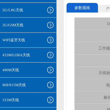
参数规格
产
5G/5.8G天线
D
2G/GSM天线
WIFI蓝牙天线
工作频率(
433M/LORA天线
490M天线
天线效率 (
868/915M天线
电
极化
315M天线
轴