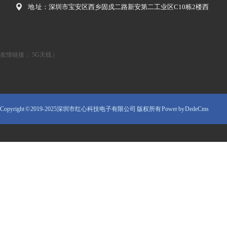
地 址：深圳市宝安区西乡固戍二路新安第二工业区C10栋2楼西
友情链接：
5G天线
|
Copyright © 2019-2025深圳市红心科技电子有限公司 版权所有
Power by DedeCms