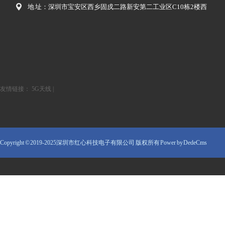
地 址：深圳市宝安区西乡固戍二路新安第二工业区C10栋2楼西
友情链接：
5G天线
|
Copyright © 2019-2025深圳市红心科技电子有限公司 版权所有
Power by DedeCms