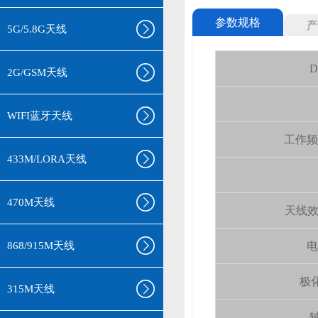
参数规格
产
5G/5.8G天线
D
2G/GSM天线
WIFI蓝牙天线
工作频率(
433M/LORA天线
470M天线
天线效率 (
868/915M天线
电
极化
315M天线
轴