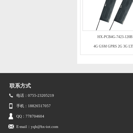
HX-PCB4G-7423-120B
4G GSM GPRS 2G 3G L
联系方式
电话：0755-23205219
手机：18826517057
QQ：778704604
E-mail：yqh@hx-iot.com