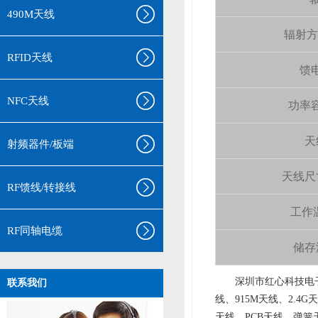
490M天线
辐射方向 
RFID天线
馈电
NFC天线
功率容量
天
射频器件/板端
天线尺寸（
RF馈线/转接线
工作温
RF同轴电缆
储存温
aa
深圳市红心科技电子
联系我们
线、915M天线、2.4G
天线、PCB天线、弹