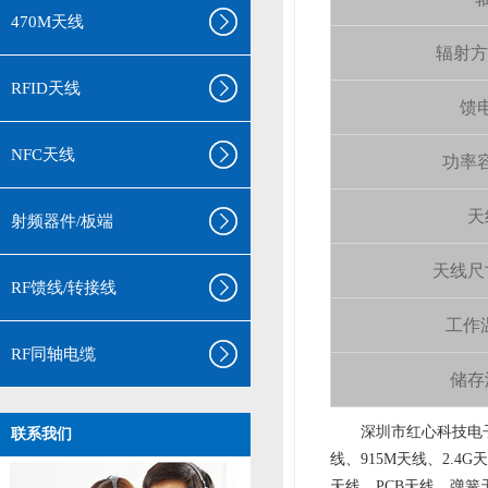
470M天线
辐射方向 
RFID天线
馈电
NFC天线
功率容量
天
射频器件/板端
天线尺寸（
RF馈线/转接线
工作温
RF同轴电缆
储存温
aa
深圳市红心科技电子
联系我们
线、915M天线、2.4G
天线、PCB天线、弹