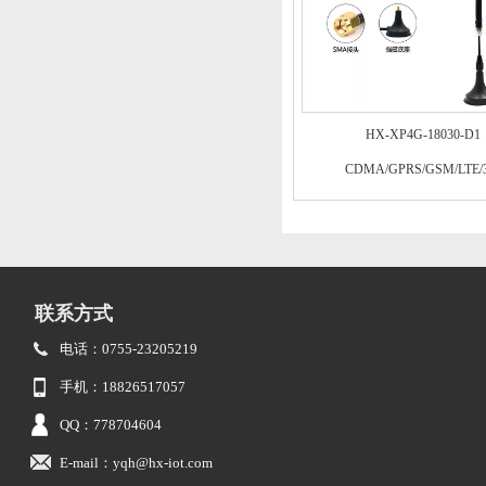
HX-XP4G-18030-D1
CDMA/GPRS/GSM/LTE/
联系方式
电话：0755-23205219
手机：18826517057
QQ：778704604
E-mail：yqh@hx-iot.com