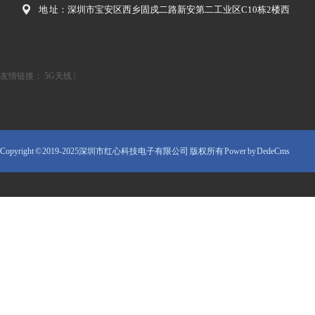
地 址：深圳市宝安区西乡固戍二路新安第二工业区C10栋2楼西
友情链接：
5G天线
|
Copyright © 2019-2025深圳市红心科技电子有限公司 版权所有
Power by DedeCms