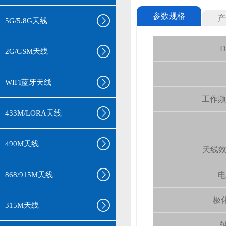
参数规格
产
5G/5.8G天线
D
2G/GSM天线
WIFI蓝牙天线
工作频率(
433M/LORA天线
490M天线
天线效率 (
868/915M天线
电
极化
315M天线
轴