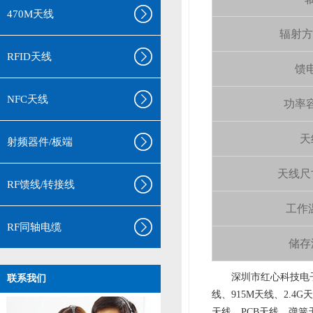
470M天线
辐射方向 
RFID天线
馈电
NFC天线
功率容量
天
射频器件/板端
天线尺寸（
RF馈线/转接线
工作温
RF同轴电缆
储存温
aa
深圳市红心科技电子
联系我们
线、915M天线、2.4G
天线、PCB天线、弹