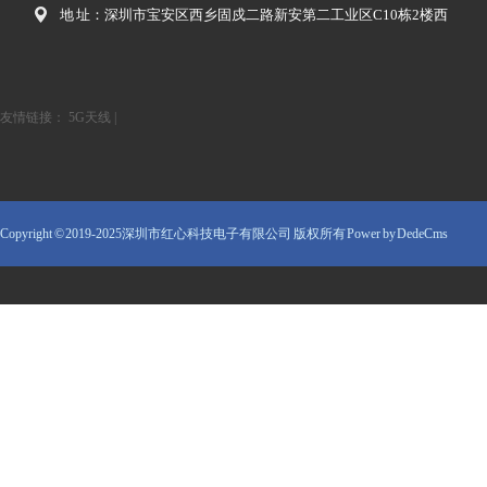
地 址：深圳市宝安区西乡固戍二路新安第二工业区C10栋2楼西
友情链接：
5G天线
|
Copyright © 2019-2025深圳市红心科技电子有限公司 版权所有
Power by DedeCms