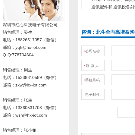
通讯配件和 通讯设备射
深圳市红心科技电子有限公司
咨询：北斗全向高增益陶瓷
销售经理
：晏生
电话：18826517057（微信）
邮箱：yqh@hx-iot.com
公司名称:
*
Q Q:778704604
联 系 人:
*
销售经理：周生
电话
：15338810589
（微信）
手机号码:
*
邮箱：zkw@hx-iot.com
电子邮件:
销售经理：张生
电话
：13360531703
（微信）
邮箱：wsh@hx-iot.com
销售经理：张小姐