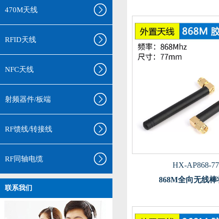
470M天线
RFID天线
NFC天线
射频器件/板端
RF馈线/转接线
RF同轴电缆
HX-AP868-77
868M全向无线
联系我们