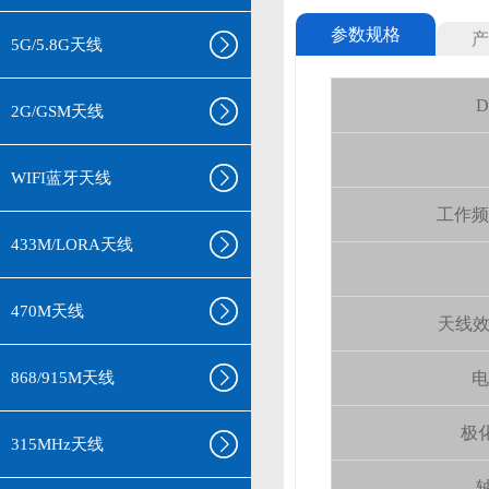
参数规格
产
5G/5.8G天线
D
2G/GSM天线
WIFI蓝牙天线
工作频率(
433M/LORA天线
470M天线
天线效率 (
868/915M天线
电
极化
315MHz天线
轴