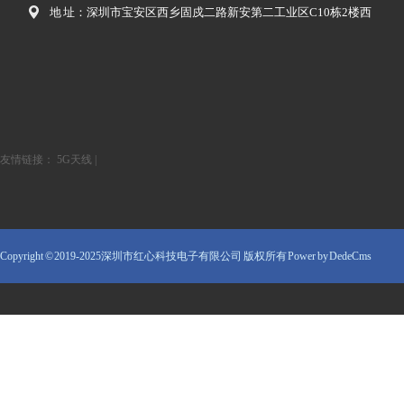
地 址：深圳市宝安区西乡固戍二路新安第二工业区C10栋2楼西
友情链接：
5G天线
|
Copyright © 2019-2025深圳市红心科技电子有限公司 版权所有
Power by DedeCms