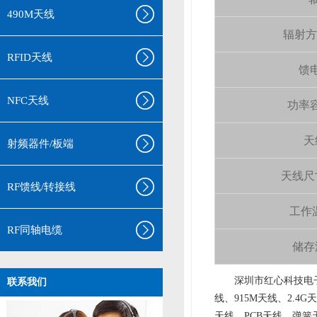
490M天线
辐射方向 
RFID天线
馈电
NFC天线
功率容量
天
射频器件/板端
天线尺寸（
RF馈线/转接线
工作温
RF同轴电缆
储存温
aa
深圳市红心科技电子
联系我们
线、915M天线、2.4G
天线、PCB天线、弹