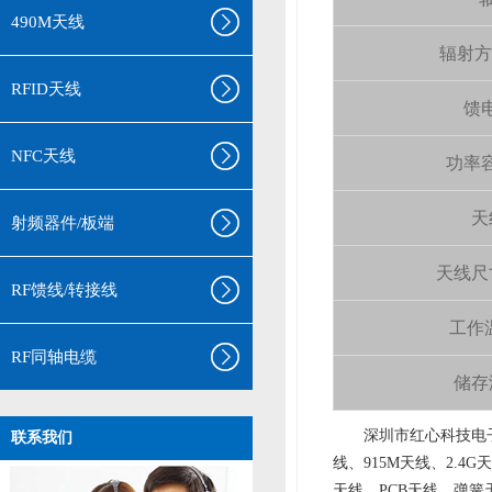
490M天线
辐射方向 
RFID天线
馈电
NFC天线
功率容量
天
射频器件/板端
天线尺寸（
RF馈线/转接线
工作温
RF同轴电缆
储存温
aa
深圳市红心科技电子
联系我们
线、915M天线、2.4G
天线、PCB天线、弹