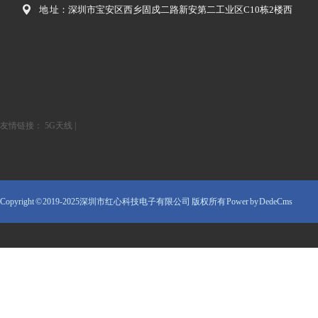
地 址：深圳市宝安区西乡固戍二路新安第二工业区C10栋2楼西
友情链接：
5G天线
|
Copyright © 2019-2025深圳市红心科技电子有限公司 版权所有
Power by DedeCms