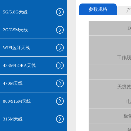
参数规格
产
5G/5.8G天线
D
2G/GSM天线
WIFI蓝牙天线
工作频率(
433M/LORA天线
470M天线
天线效率 (
868/915M天线
电
极化
315M天线
轴