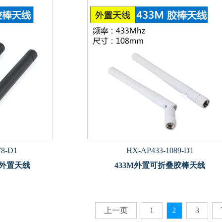
78-D1
HX-AP433-1089-D1
块外置天线
433M外置可折叠胶棒天线
上一页
1
3
2