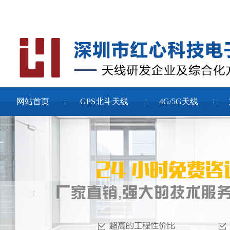
网站首页
GPS北斗天线
4G/5G天线