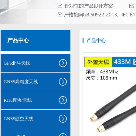
产品中心
产品中心
GPS北斗天线
GNSS高精度天线
RTK模块/天线
GNSS航空天线