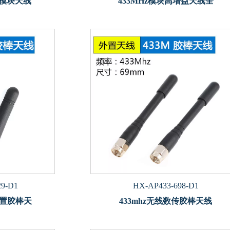
数传模块天线
433MHz模块高增益天线全
29-D1
HX-AP433-698-D1
外置胶棒天
433mhz无线数传胶棒天线