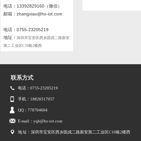
电话
：13392829160
（微信）
邮箱：zhangxiao@hx-iot.com
电话：0755-23205219
地址：
深圳市宝安区西乡固戍二路新安
第二工业区C10栋2楼西
联系方式
电话：0755-23205219
手机：18826517057
QQ：778704604
E-mail：yqh@hx-iot.com
地 址：深圳市宝安区西乡固戍二路新安第二工业区C10栋2楼西