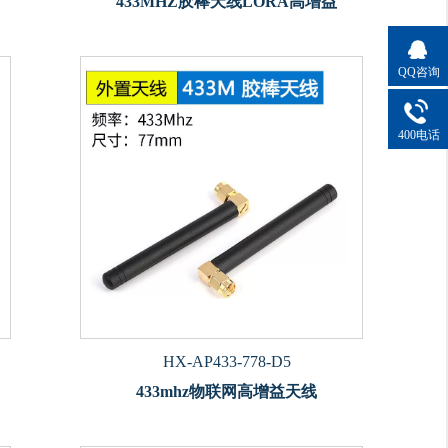
433MHZ胶棒天线LORA高增益
QQ咨询
400电话
HX-AP433-778-D5
433mhz物联网高增益天线