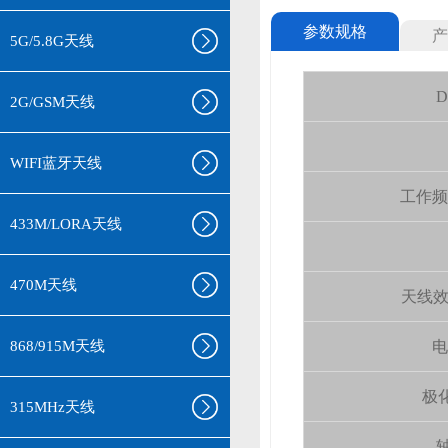
参数规格
产
5G/5.8G天线
D
2G/GSM天线
WIFI蓝牙天线
工作频率(
433M/LORA天线
470M天线
天线效率 (
868/915M天线
电
极化
315MHz天线
轴