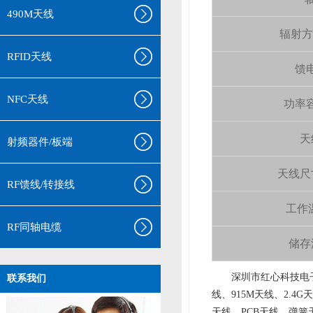
490M天线
辐射方向 
RFID天线
馈电
NFC天线
功率容量
天
射频器件/板端
天线尺寸（
RF馈线/转接线
工作温
RF同轴电缆
储存温
aa
深圳市红心科技电子
联系我们
线、915M天线、2.4G
天线、PCB天线、弹