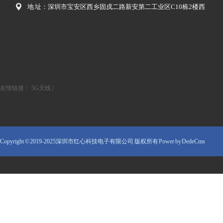
地 址：深圳市宝安区西乡固戍二路新安第二工业区C10栋2楼西
友情链接：
5G天线
|
Copyright © 2019-2025深圳市红心科技电子有限公司 版权所有
Power by DedeCms